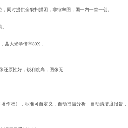
位，同时提供全貌扫描困，非缩率图，国一内一首一创。
确。
，蕞大光学倍率80X 。
成像还原性好，锐利度高，图像无
sis V1.0（带软件著作权），标准可自定义，自动扫描分析，自动